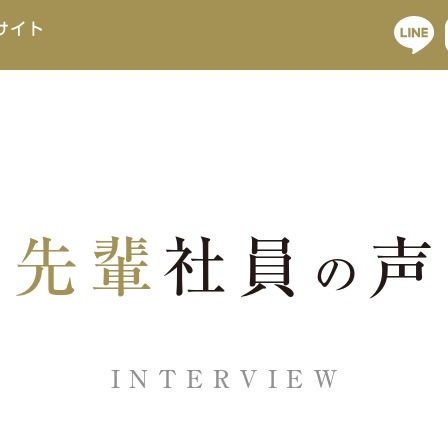
先輩
社員
声
の
INTERVIEW